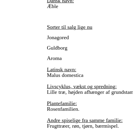
Dansk navn:
Æble
Sorter til salg lige nu
Jonagored
Guldborg
Aroma
Latinsk navn:
Malus domestica
Livscyklus, vækst og spredning:
Lille træ, højden afhænger af grundst
Plantefamilie:
Rosenfamilien.
Andre spiselige fra samme familie:
Frugttræer, røn, tjørn, bærmispel.