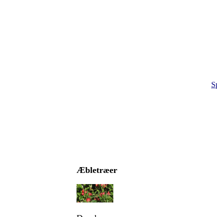
S
Æbletræer